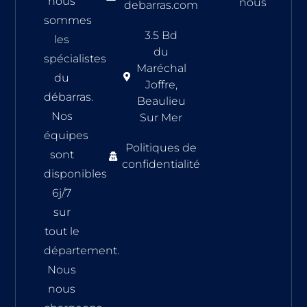
nous
nous
debarras.com
sommes
3.5 Bd
les
du
spécialistes
Maréchal
du
Joffre,
débarras.
Beaulieu
Nos
Sur Mer
équipes
Politiques de
sont
confidentialité
disponibles
6j/7
sur
tout le
département.
Nous
nous