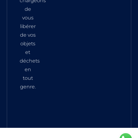
chargeons
de
vous
libérer
de vos
objets
et
déchets
en
tout
genre.
© 2025 Help Débarras. Tous Droits Réservés