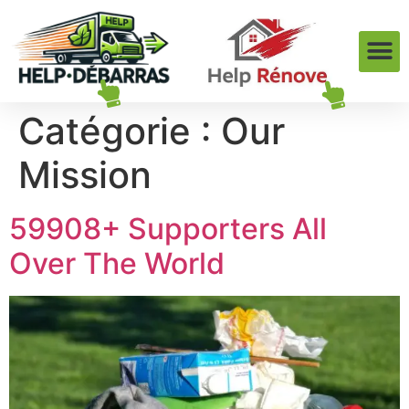
Catégorie :
Our
Mission
59908+ Supporters All
Over The World