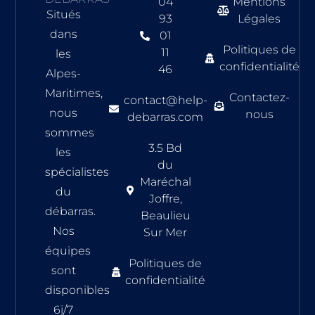
04
Mentions
Situés
93
Légales
dans
01
Politiques de
11
les
confidentialité
46
Alpes-
Maritimes,
Contactez-
contact@help-
nous
nous
debarras.com
sommes
3.5 Bd
les
du
spécialistes
Maréchal
du
Joffre,
débarras.
Beaulieu
Nos
Sur Mer
équipes
Politiques de
sont
confidentialité
disponibles
6j/7