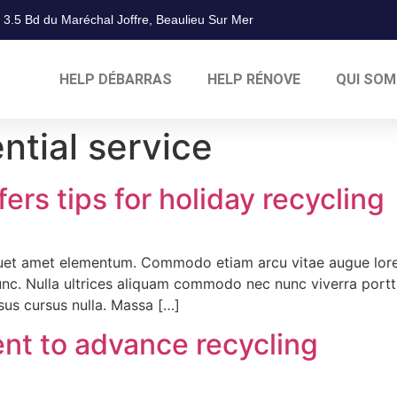
3.5 Bd du Maréchal Joffre, Beaulieu Sur Mer
HELP DÉBARRAS
HELP RÉNOVE
QUI SO
ntial service
s tips for holiday recycling
quet amet elementum. Commodo etiam arcu vitae augue lore
 nunc. Nulla ultrices aliquam commodo nec nunc viverra portt
risus cursus nulla. Massa […]
nt to advance recycling